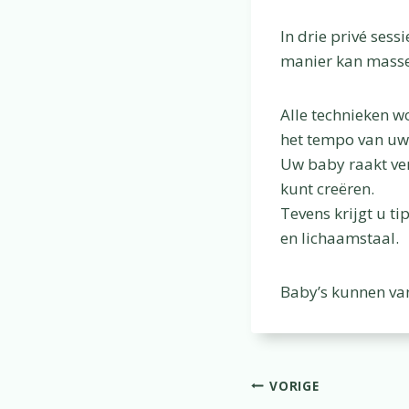
In drie privé ses
manier kan masse
Alle technieken w
het tempo van uw
Uw baby raakt ver
kunt creëren.
Tevens krijgt u t
en lichaamstaal.
Baby’s kunnen va
Bericht
VORIGE