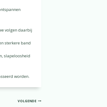
 ontspannen
we volgen daarbij
en sterkere band
n, slapeloosheid
asseerd worden.
VOLGENDE