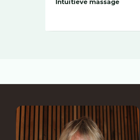
sage
Intuïtieve massage