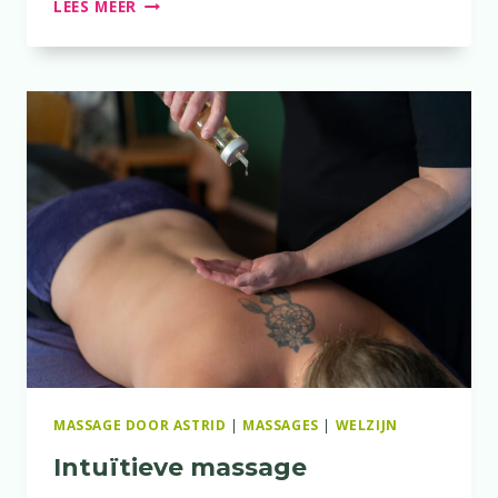
MASSAGE
LEES MEER
BIJ
KANKER
MASSAGE DOOR ASTRID
|
MASSAGES
|
WELZIJN
Intuïtieve massage