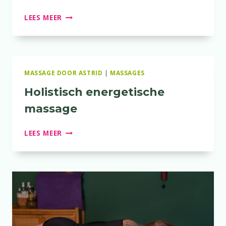
BABYMASSAGE
LEES MEER
(CURSUS)
MASSAGE DOOR ASTRID
|
MASSAGES
Holistisch energetische
massage
HOLISTISCH
LEES MEER
ENERGETISCHE
MASSAGE