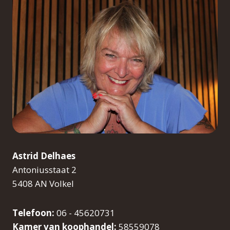
Astrid Delhaes
Antoniusstaat 2
5408 AN Volkel
Telefoon:
06 - 45620731
Kamer van koophandel:
58559078