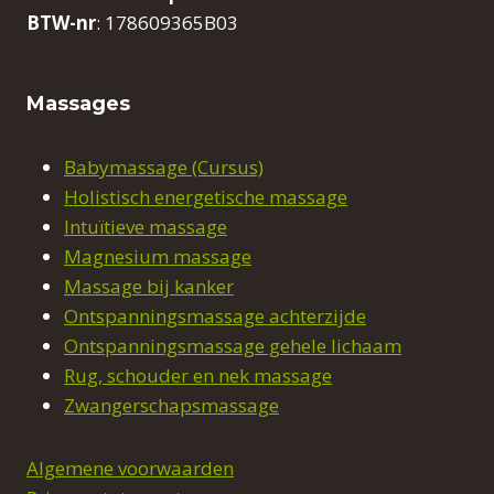
BTW-nr
: 178609365B03
Massages
Babymassage (Cursus)
Holistisch energetische massage
Intuïtieve massage
Magnesium massage
Massage bij kanker
Ontspanningsmassage achterzijde
Ontspanningsmassage gehele lichaam
Rug, schouder en nek massage
Zwangerschapsmassage
Algemene voorwaarden