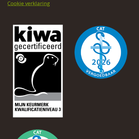
Cookie verklaring